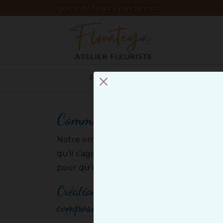
Panneau de gestion des cookies
gerbe de fleurs Valenciennes
FLEURISTE
ÉVÉNEMENTS
Comment choisir une gerbe de
Notre entreprise vous accompagne pour s
qu’il s’agisse d’hommages, d’événements o
pour qu’elle exprime parfaitement vos émo
Création sur mesure de gerbes de 
compositions florales