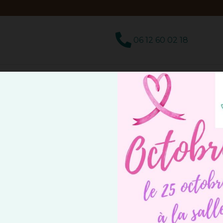
06 12 60 02 18
DEUIL
ATELIER FLORAL
LOCATION
 fleurs à Valenciennes ?
électionner et réaliser une
gerbe de fleurs à Valenci
u de décorations florales. Forts de notre savoir-faire,
tions et vos intentions.
fleurs et