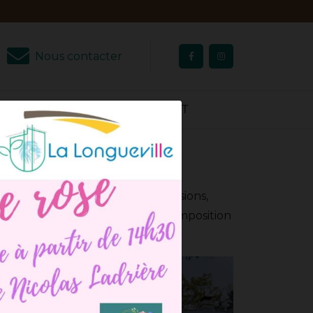
Nous contacter
AVIS CLIENTS
CONTACT
ennes
adaptée à toutes vos occasions,
 nous mettons en valeur chaque composition