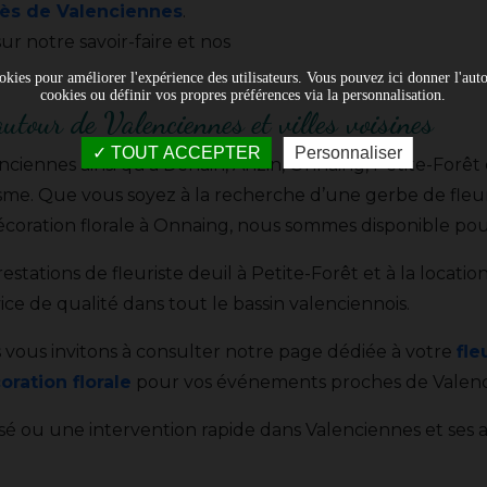
près de Valenciennes
.
ur notre savoir-faire et nos
okies pour améliorer l'expérience des utilisateurs. Vous pouvez ici donner l'autor
cookies ou définir vos propres préférences via la personnalisation.
autour de Valenciennes et villes voisines
TOUT ACCEPTER
Personnaliser
ciennes ainsi qu’à Denain, Anzin, Onnaing, Petite-Forêt 
nalisme. Que vous soyez à la recherche d’une gerbe de f
écoration florale à Onnaing, nous sommes disponible pou
ations de fleuriste deuil à Petite-Forêt et à la location
ice de qualité dans tout le bassin valenciennois.
vous invitons à consulter notre page dédiée à votre
fle
oration florale
pour vos événements proches de Valenc
é ou une intervention rapide dans Valenciennes et ses a