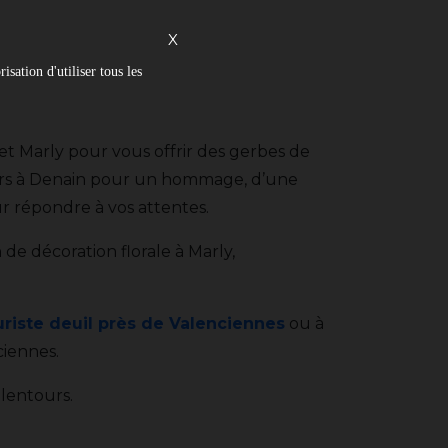
X
isation d'utiliser tous les
et Marly pour vous offrir des gerbes de
leurs à Denain pour un hommage, d’une
r répondre à vos attentes.
 de décoration florale à Marly,
uriste deuil près de Valenciennes
ou à
iennes.
lentours.