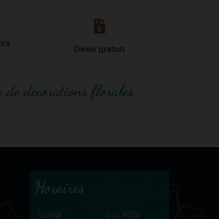
urs
Devis gratuit
 de décorations florales
Horaires
Lundi
Sur RDV