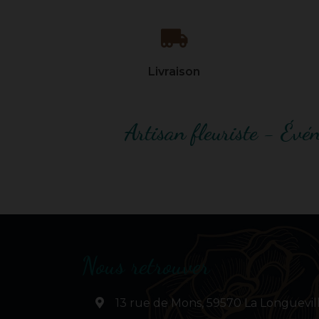
Livraison
Artisan fleuriste - Évé
Nous retrouver
13 rue de Mons, 59570 La Longuevil