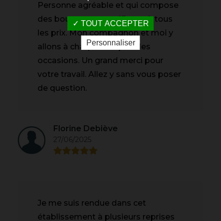
Personne agréable et qui compose
des bouquets magnifiques à tous
TOUT ACCEPTER
les prix. Mon compagnon et moi y
Personnaliser
allons à chaque fois pour les
occasions. Un grand merci pour
votre travail. Allez y sans vous poser
de question.
Florine Debiève
27/06/2025
Je me suis rendue dans cet
établissement à plusieurs reprises