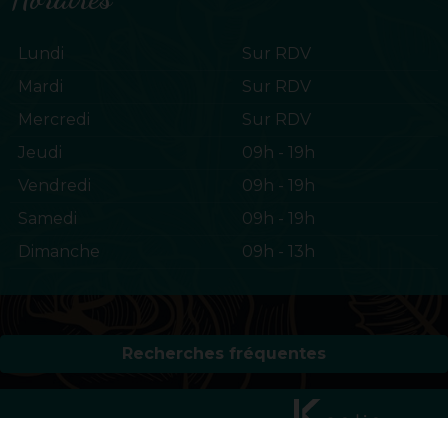
Lundi
Sur RDV
Mardi
Sur RDV
Mercredi
Sur RDV
Jeudi
09h - 19h
Vendredi
09h - 19h
Samedi
09h - 19h
Dimanche
09h - 13h
Recherches fréquentes
Mentions légales
Gestion des cookies